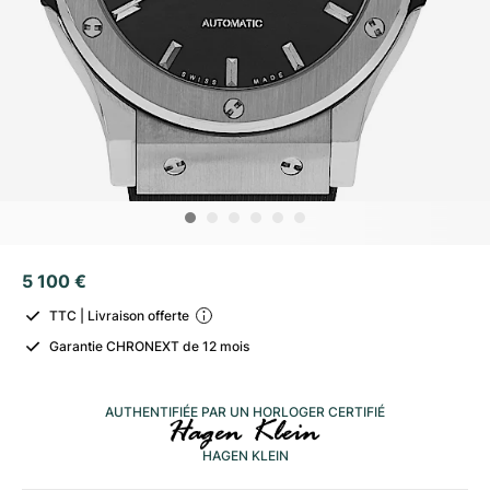
Tudor
Cellini
Seamaster
Tous les bracelets
Modèles les plus vendus
Tous les modèles Cartier
TAG Heuer
Cosmograph Daytona
Planet Ocean
Nautilus
Modèles les plus vendus
Tous les modèles Breitling
IWC
Date
Aqua Terra
Complications
Royal Oak
Modèles les plus vendus
Tous les modèles Tudor
Hublot
Datejust
De Ville
Aquanaut
Royal Oak Offshore
Santos
Modèles les plus vendus
Tous les modèles TAG Heuer
Datejust II
Constellation
Grand Complications
Jules Audemars
Ballon Bleu
Navitimer
CATÉGORIES
Modèles les plus vendus
Tous les modèles IWC
Toutes les marques de montres de luxe
Day-Date
Speedmaster
Calatrava
Millenary
Clé
Superocean
Black Bay
5 100 €
Modèles les plus vendus
Tous les modèles Hublot
Montres vintage
Explorer
Montres d'occasion
Twenty 4
Tank
Chronomat
Pelagos
Aquaracer
TTC | Livraison offerte
Modèles les plus vendus
Garantie CHRONEXT de 12 mois
Montres d'occasion
Explorer II
Montres pour femmes
Gondolo
Panthère
Premier
Montres d'occasion
Carrera
Big Pilot
Montres homme
AUTHENTIFIÉE PAR UN HORLOGER CERTIFIÉ
GMT-Master
Golden Ellipse
Calibre
Avenger
Montres Femme
Monaco
Pilot's Watch
Big Bang
HAGEN KLEIN
Montres femme
Lady-Datejust
Montres d'occasion
Drive
Colt
Heritage
Link
Ingenieur
Classic Fusion