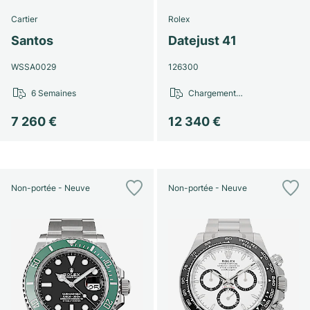
Cartier
Rolex
Santos
Datejust 41
WSSA0029
126300
6 Semaines
Chargement…
7 260 €
12 340 €
Non-portée - Neuve
Non-portée - Neuve