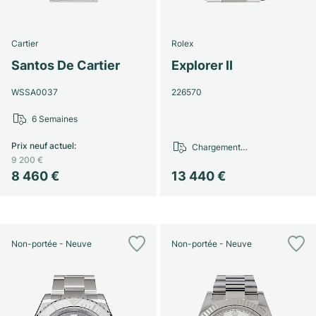
Cartier
Rolex
Santos De Cartier
Explorer II
WSSA0037
226570
6 Semaines
Prix neuf actuel
:
Chargement…
9 200 €
8 460 €
13 440 €
Non-portée - Neuve
Non-portée - Neuve