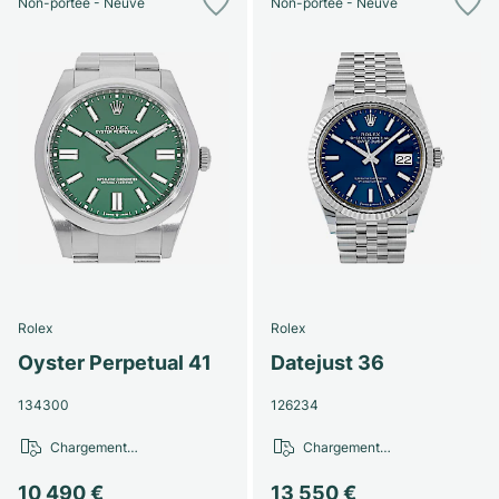
Non-portée - Neuve
Non-portée - Neuve
Rolex
Rolex
Oyster Perpetual 41
Datejust 36
134300
126234
Chargement…
Chargement…
10 490 €
13 550 €