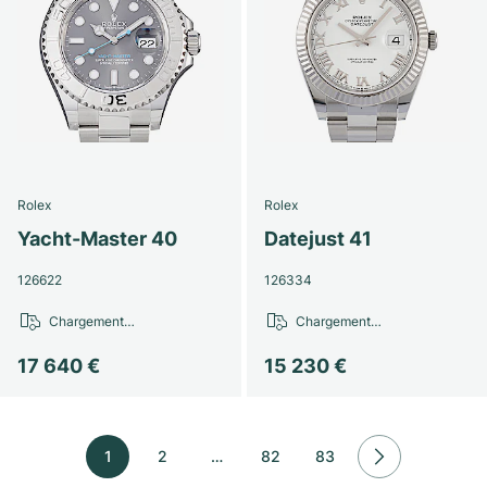
Rolex
Rolex
Yacht-Master 40
Datejust 41
126622
126334
Chargement…
Chargement…
17 640 €
15 230 €
1
2
…
82
83