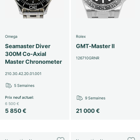
Omega
Rolex
Seamaster Diver
GMT-Master II
300M Co-Axial
126710GRNR
Master Chronometer
210.30.42.20.01.001
5 Semaines
Prix neuf actuel
:
9 Semaines
6 500 €
5 850 €
21 000 €