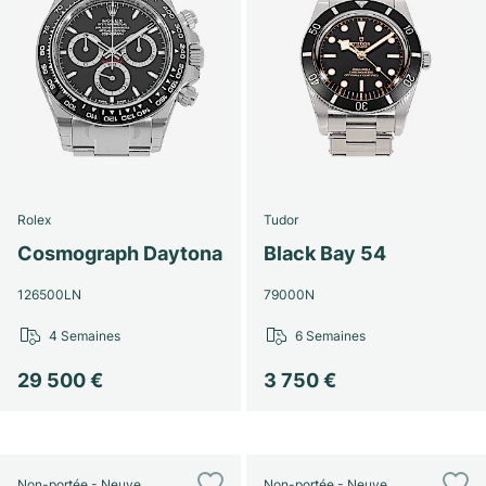
Rolex
Tudor
Cosmograph Daytona
Black Bay 54
126500LN
79000N
4 Semaines
6 Semaines
29 500 €
3 750 €
Non-portée - Neuve
Non-portée - Neuve