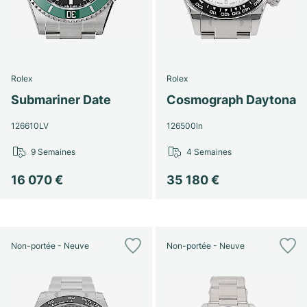
Rolex
Rolex
Submariner Date
Cosmograph Daytona
126610LV
126500ln
9 Semaines
4 Semaines
16 070 €
35 180 €
Non-portée - Neuve
Non-portée - Neuve