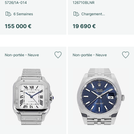
Montres pour femmes
Montres pour femmes
5726/1A-014
126710BLNR
6 Semaines
Chargement…
155 000 €
19 690 €
Non-portée - Neuve
Non-portée - Neuve