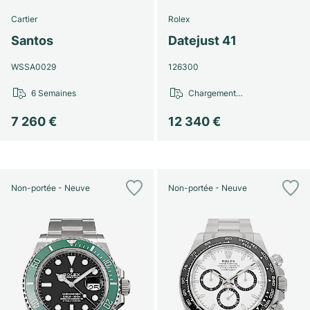
Cartier
Rolex
Santos
Datejust 41
WSSA0029
126300
6 Semaines
Chargement…
7 260 €
12 340 €
Non-portée - Neuve
Non-portée - Neuve