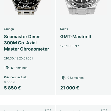
Omega
Rolex
Seamaster Diver
GMT-Master II
300M Co-Axial
126710GRNR
Master Chronometer
210.30.42.20.01.001
5 Semaines
Prix neuf actuel
:
9 Semaines
6 500 €
5 850 €
21 000 €