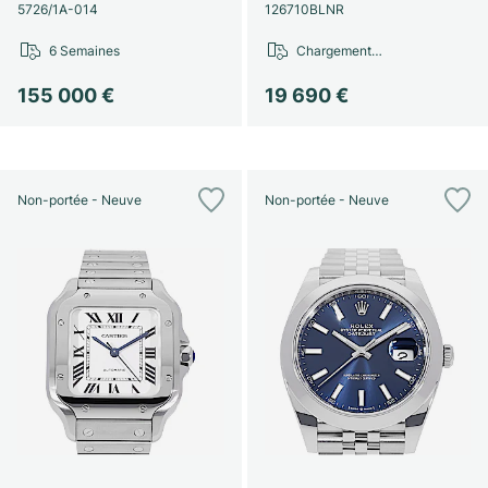
Montres pour femmes
Montres pour femmes
5726/1A-014
126710BLNR
6 Semaines
Chargement…
155 000 €
19 690 €
Non-portée - Neuve
Non-portée - Neuve