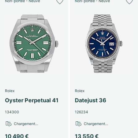
Non-portée - Neuve
Non-portée - Neuve
Rolex
Rolex
Oyster Perpetual 41
Datejust 36
134300
126234
Chargement…
Chargement…
10 490 €
13 550 €