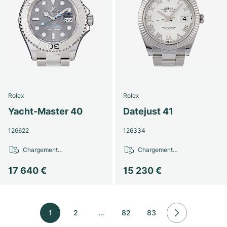
Rolex
Rolex
Yacht-Master 40
Datejust 41
126622
126334
Chargement…
Chargement…
17 640 €
15 230 €
1
2
…
82
83