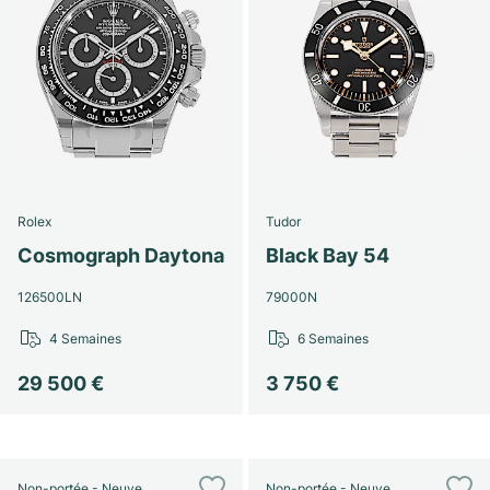
Rolex
Tudor
Cosmograph Daytona
Black Bay 54
126500LN
79000N
4 Semaines
6 Semaines
29 500 €
3 750 €
Non-portée - Neuve
Non-portée - Neuve