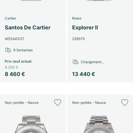
Cartier
Rolex
Santos De Cartier
Explorer II
WSSA0037
226570
6 Semaines
Prix neuf actuel
:
Chargement…
9 200 €
8 460 €
13 440 €
Non-portée - Neuve
Non-portée - Neuve