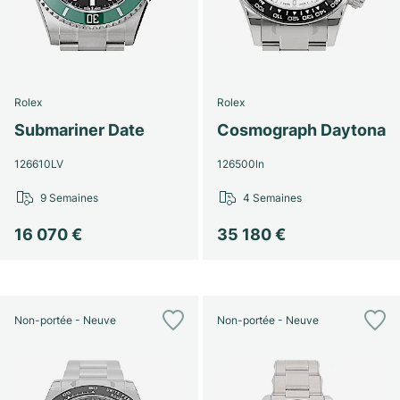
Rolex
Rolex
Submariner Date
Cosmograph Daytona
126610LV
126500ln
9 Semaines
4 Semaines
16 070 €
35 180 €
Non-portée - Neuve
Non-portée - Neuve