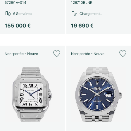
Montres pour femmes
Montres pour femmes
5726/1A-014
126710BLNR
6 Semaines
Chargement…
155 000 €
19 690 €
Non-portée - Neuve
Non-portée - Neuve