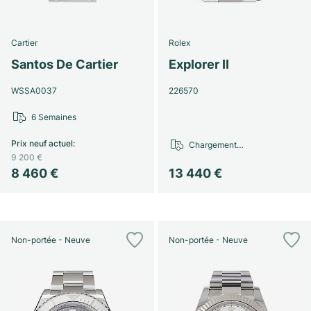
Cartier
Rolex
Santos De Cartier
Explorer II
WSSA0037
226570
6 Semaines
Prix neuf actuel
:
Chargement…
9 200 €
8 460 €
13 440 €
Non-portée - Neuve
Non-portée - Neuve