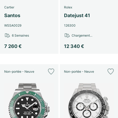
Cartier
Rolex
Santos
Datejust 41
WSSA0029
126300
6 Semaines
Chargement…
7 260 €
12 340 €
Non-portée - Neuve
Non-portée - Neuve