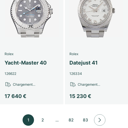
Rolex
Rolex
Yacht-Master 40
Datejust 41
126622
126334
Chargement…
Chargement…
17 640 €
15 230 €
1
2
…
82
83