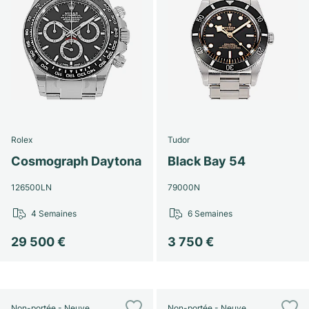
Rolex
Tudor
Cosmograph Daytona
Black Bay 54
126500LN
79000N
4 Semaines
6 Semaines
29 500 €
3 750 €
Non-portée - Neuve
Non-portée - Neuve