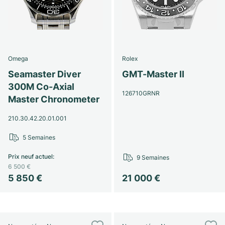
Omega
Rolex
Seamaster Diver
GMT-Master II
300M Co-Axial
126710GRNR
Master Chronometer
210.30.42.20.01.001
5 Semaines
Prix neuf actuel
:
9 Semaines
6 500 €
5 850 €
21 000 €