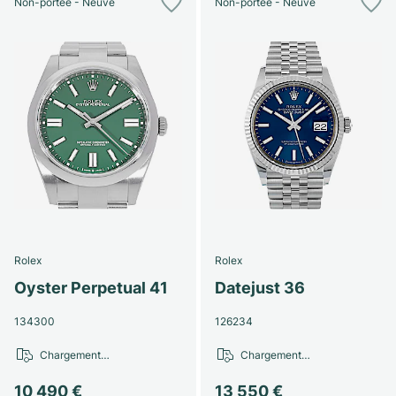
Non-portée - Neuve
Non-portée - Neuve
Rolex
Rolex
Oyster Perpetual 41
Datejust 36
134300
126234
Chargement…
Chargement…
10 490 €
13 550 €