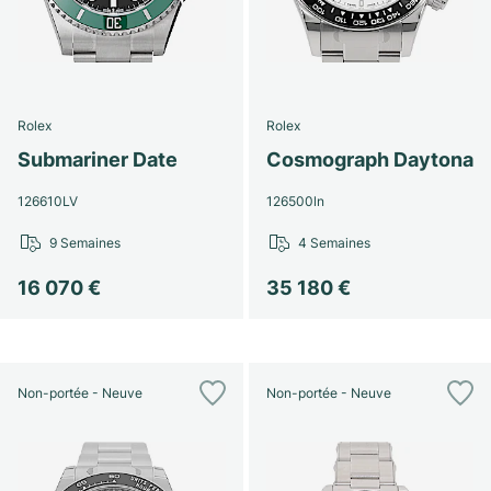
Rolex
Rolex
Submariner Date
Cosmograph Daytona
126610LV
126500ln
9 Semaines
4 Semaines
16 070 €
35 180 €
Non-portée - Neuve
Non-portée - Neuve