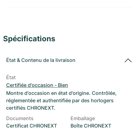
Montres pour femmes
Montres pour femmes
Spécifications
État
&
Contenu de la livraison
État
Certifiée d'occasion - Bien
Montre d'occasion en état d'origine. Contrôlée,
réglementée et authentifiée par des horlogers
certifiés CHRONEXT.
Documents
Emballage
Certificat CHRONEXT
Boîte CHRONEXT