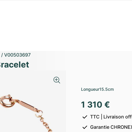
/
V00503697
Bracelet
Longueur
15.5cm
1 310 €
TTC | Livraison of
Garantie CHRONEX