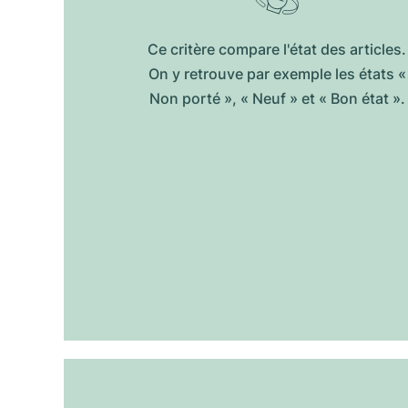
Ce critère compare l'état des articles.
On y retrouve par exemple les états «
Non porté », « Neuf » et « Bon état ».