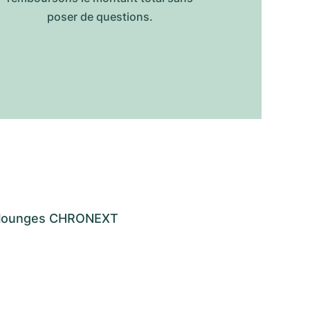
poser de questions.
os lounges CHRONEXT