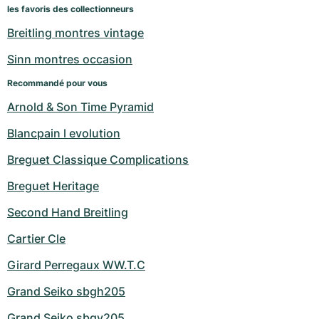
Montres pour femmes
Montres pour femmes
les favoris des collectionneurs
Breitling montres vintage
Sinn montres occasion
Recommandé pour vous
Arnold & Son Time Pyramid
Blancpain l evolution
Breguet Classique Complications
Breguet Heritage
Second Hand Breitling
Cartier Cle
Girard Perregaux WW.T.C
Grand Seiko sbgh205
Grand Seiko sbgv205