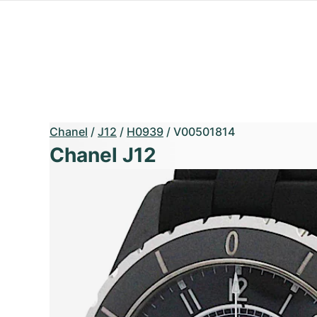
Chanel
/
J12
/
H0939
/
V00501814
Chanel J12