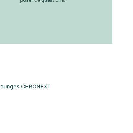
poser de questions.
os lounges CHRONEXT