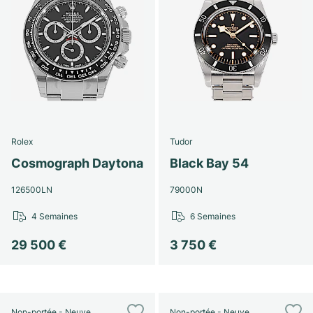
Rolex
Tudor
Cosmograph Daytona
Black Bay 54
126500LN
79000N
4 Semaines
6 Semaines
29 500 €
3 750 €
Non-portée - Neuve
Non-portée - Neuve