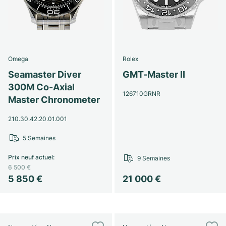
Omega
Rolex
Seamaster Diver
GMT-Master II
300M Co-Axial
126710GRNR
Master Chronometer
210.30.42.20.01.001
5 Semaines
Prix neuf actuel
:
9 Semaines
6 500 €
5 850 €
21 000 €