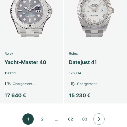
Rolex
Rolex
Yacht-Master 40
Datejust 41
126622
126334
Chargement…
Chargement…
17 640 €
15 230 €
1
2
…
82
83