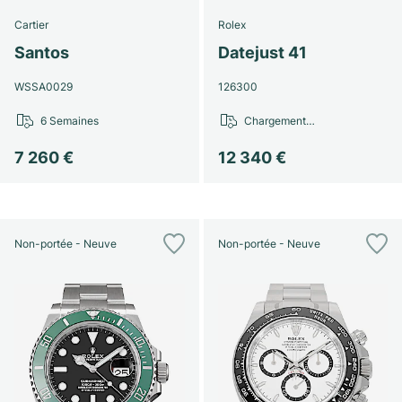
Cartier
Rolex
Santos
Datejust 41
WSSA0029
126300
6 Semaines
Chargement…
7 260 €
12 340 €
Non-portée - Neuve
Non-portée - Neuve