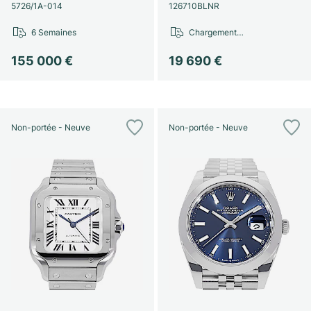
Montres pour femmes
Montres pour femmes
5726/1A-014
126710BLNR
6 Semaines
Chargement…
155 000 €
19 690 €
Non-portée - Neuve
Non-portée - Neuve