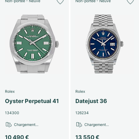
Non-portée - Neuve
Non-portée - Neuve
Rolex
Rolex
Oyster Perpetual 41
Datejust 36
134300
126234
Chargement…
Chargement…
10 490 €
13 550 €