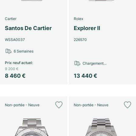
Cartier
Rolex
Santos De Cartier
Explorer II
WSSA0037
226570
6 Semaines
Prix neuf actuel
:
Chargement…
9 200 €
8 460 €
13 440 €
Non-portée - Neuve
Non-portée - Neuve