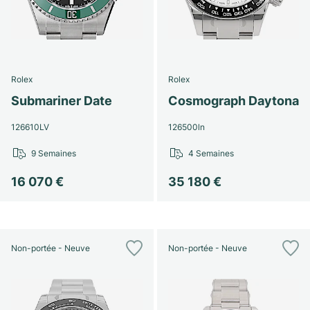
Rolex
Rolex
Submariner Date
Cosmograph Daytona
126610LV
126500ln
9 Semaines
4 Semaines
16 070 €
35 180 €
Non-portée - Neuve
Non-portée - Neuve