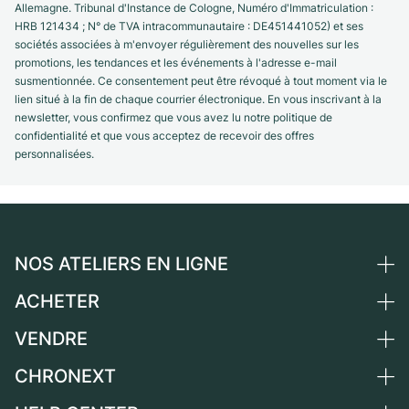
Allemagne. Tribunal d'Instance de Cologne, Numéro d'Immatriculation :
HRB 121434 ; N° de TVA intracommunautaire : DE451441052) et ses
sociétés associées à m'envoyer régulièrement des nouvelles sur les
promotions, les tendances et les événements à l'adresse e-mail
susmentionnée. Ce consentement peut être révoqué à tout moment via le
lien situé à la fin de chaque courrier électronique. En vous inscrivant à la
newsletter, vous confirmez que vous avez lu notre politique de
confidentialité et que vous acceptez de recevoir des offres
personnalisées.
NOS ATELIERS EN LIGNE
ACHETER
Allemagne
Pays-Bas
VENDRE
Toutes les montres de luxe
Autriche
Montres d'occasion
CHRONEXT
Vendre une montre
Suisse
Montres vintage
Commission